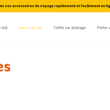
ez vos accessoires de voyage rapidement et facilement en lig
 toit
Barres de toit
Coffre sur attelage
Porte-
es