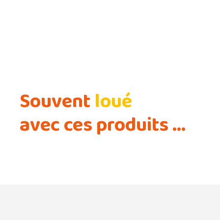
Location de porte-vélos sur
attelage
Souvent
loué
avec ces produits ...
Réservez maintenant