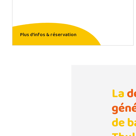
Plus d’infos & réservation
La
d
géné
de b