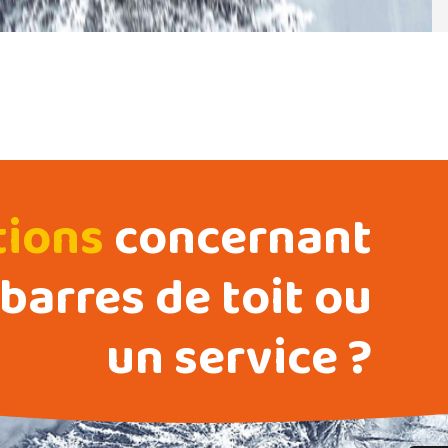
tions
concernant
barres de toit ou
un service ?