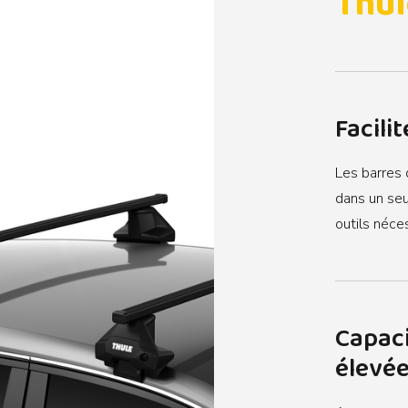
Thul
Facilit
Les barres d
dans un seu
outils néce
Capac
élevé