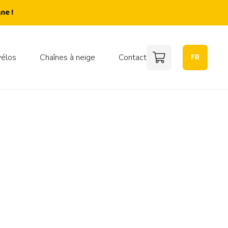
ne !
FR
vélos
Chaînes à neige
Contact