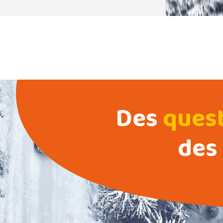
Des
ques
des 