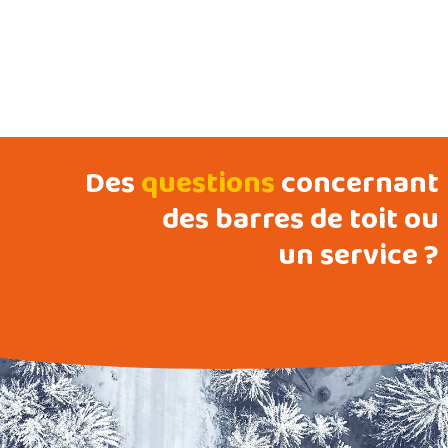
Des
questions
concernant
des barres de toit ou
un service ?