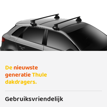
De
nieuwste
generatie
Thule
dakdragers.
Gebruiksvriendelijk