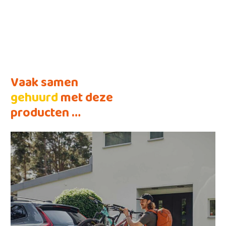
Vaak samen
gehuurd
met deze
producten …