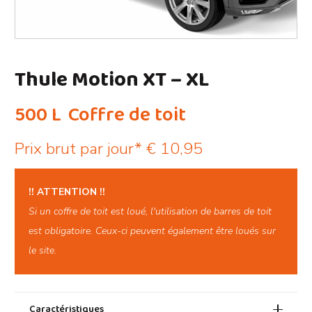
Thule Motion XT – XL
500 L
Coffre de toit
Prix brut par jour*
€
10,95
!! ATTENTION !!
Si un coffre de toit est loué, l'utilisation de barres de toit
est obligatoire. Ceux-ci peuvent également être loués sur
le site.
Caractéristiques