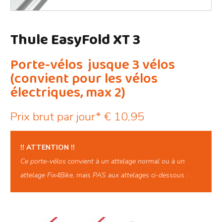
Thule EasyFold XT 3
Porte-vélos
jusque 3 vélos
(convient pour les vélos
électriques, max 2)
Prix brut par jour*
€
10,95
!! ATTENTION !!
Ce porte-vélos convient à un attelage normal ou à un
attelage Fix4Bike, mais PAS aux attelages ci-dessous :