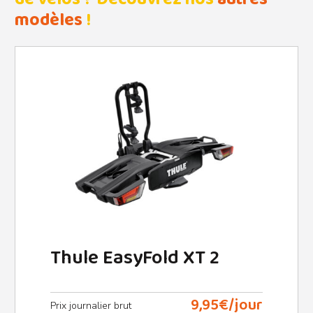
de vélos ? Découvrez nos
autres
modèles
!
Thule EasyFold XT 2
9,95€/jour
Prix ​​journalier brut